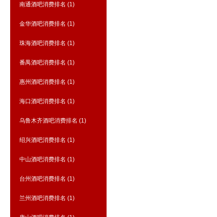
南通酒吧消费排名
(1)
金华酒吧消费排名
(1)
珠海酒吧消费排名
(1)
番禺酒吧消费排名
(1)
惠州酒吧消费排名
(1)
海口酒吧消费排名
(1)
乌鲁木齐酒吧消费排名
(1)
绍兴酒吧消费排名
(1)
中山酒吧消费排名
(1)
台州酒吧消费排名
(1)
兰州酒吧消费排名
(1)