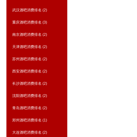
武汉酒吧消费排名
(2)
重庆酒吧消费排名
(3)
南京酒吧消费排名
(2)
天津酒吧消费排名
(2)
苏州酒吧消费排名
(2)
西安酒吧消费排名
(2)
长沙酒吧消费排名
(2)
沈阳酒吧消费排名
(2)
青岛酒吧消费排名
(2)
郑州酒吧消费排名
(1)
大连酒吧消费排名
(2)