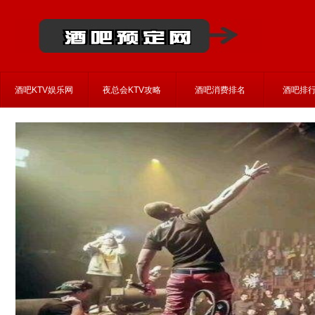
酒吧KTV娱乐网
夜总会KTV攻略
酒吧消费排名
酒吧排