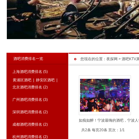
酒吧消费排名一览
您现在的位置：
夜探网
>
酒吧KTV
上海酒吧消费排名
(5)
黄浦区酒吧
|
静安区酒吧
|
北京酒吧消费排名
(2)
广州酒吧消费排名
(3)
深圳酒吧消费排名
(2)
如痴如醉！宁波最嗨的酒吧，宁波人
成都酒吧消费排名
(2)
共2条 每页20条 页次：1/1
杭州酒吧消费排名
(2)