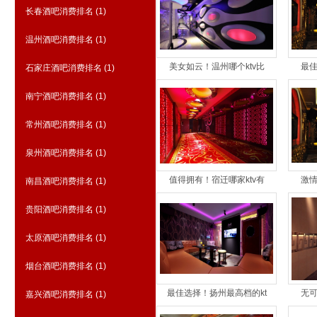
长春酒吧消费排名
(1)
温州酒吧消费排名
(1)
美女如云！温州哪个ktv比
最佳
石家庄酒吧消费排名
(1)
南宁酒吧消费排名
(1)
常州酒吧消费排名
(1)
泉州酒吧消费排名
(1)
值得拥有！宿迁哪家ktv有
激情
南昌酒吧消费排名
(1)
贵阳酒吧消费排名
(1)
太原酒吧消费排名
(1)
烟台酒吧消费排名
(1)
最佳选择！扬州最高档的kt
无可
嘉兴酒吧消费排名
(1)