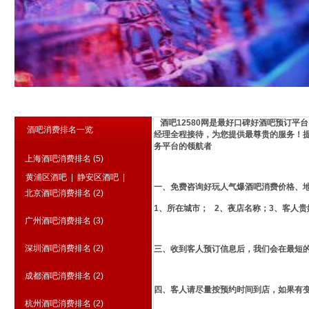
酒吧12580网是最好口碑好酒吧预订平
酒吧消费排名一览
经理全程接待，为您提供最尊贵的服务！
务平台的领航者
上海酒吧消费排名
(5)
黄浦区酒吧
|
静安区酒吧
|
一、免费咨询好玩人气爆酒吧消费价格、
北京酒吧消费排名
(2)
1、所在城市； 2、夜店名称；3、客人贵
广州酒吧消费排名
(3)
深圳酒吧消费排名
(2)
三、收到客人预订信息后，我们会在最短
成都酒吧消费排名
(2)
四、客人请尽量按预约时间到店，如果有
杭州酒吧消费排名
(2)